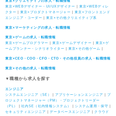
東京×クリエイティブの求人・転職情報
東京×WEBデザイナー・UI/UXデザイナー
|
東京×WEBディレ
クター
|
東京×プロダクトマネージャー
|
東京×フロントエンド
エンジニア・コーダー
|
東京×その他クリエイティブ系
東京×マーケティングの求人・転職情報
東京×ゲームの求人・転職情報
東京×ゲームプログラマー
|
東京×ゲームデザイナー
|
東京×ゲ
ームプランナー・シナリオライター
|
東京×その他ゲーム
|
東京×CEO・COO・CFO・CTO・その他役員の求人・転職情報
東京×その他の求人・転職情報
▼職種から求人を探す
エンジニア
システムエンジニア（SE）
|
アプリケーションエンジニア
|
プ
ロジェクトマネージャー（PM）・プロジェクトリーダー
（PL）
|
社内SE（社内情報システム）
|
システム運用・保守
|
セキュリティエンジニア
|
データベースエンジニア
|
クラウド