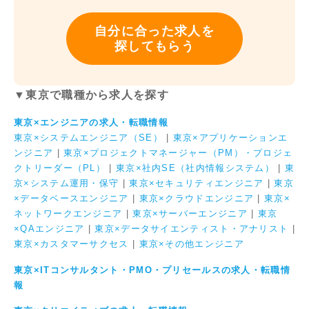
自分に合った求人を
探してもらう
▼東京で職種から求人を探す
東京×エンジニアの求人・転職情報
東京×システムエンジニア（SE）
|
東京×アプリケーションエ
ンジニア
|
東京×プロジェクトマネージャー（PM）・プロジェ
クトリーダー（PL）
|
東京×社内SE（社内情報システム）
|
東
京×システム運用・保守
|
東京×セキュリティエンジニア
|
東京
×データベースエンジニア
|
東京×クラウドエンジニア
|
東京×
ネットワークエンジニア
|
東京×サーバーエンジニア
|
東京
×QAエンジニア
|
東京×データサイエンティスト・アナリスト
|
東京×カスタマーサクセス
|
東京×その他エンジニア
東京×ITコンサルタント・PMO・プリセールスの求人・転職情
報