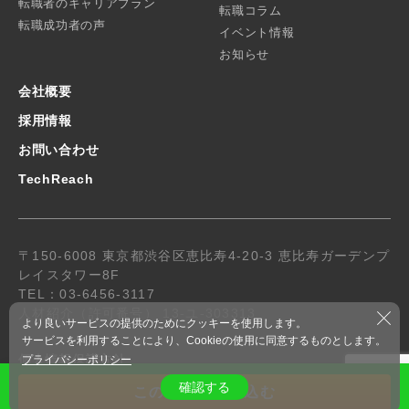
転職者のキャリアプラン
転職コラム
転職成功者の声
イベント情報
お知らせ
会社概要
採用情報
お問い合わせ
TechReach
〒150-6008 東京都渋谷区恵比寿4-20-3 恵比寿ガーデンプ
レイスタワー8F
TEL：03-6456-3117
人材紹介（許可番号） 13-ユ-303313
より良いサービスの提供のためにクッキーを使用します。
サービスを利用することにより、Cookieの使用に同意するものとします。
個人情報保護方針
プライバシーポリシー
© 2019 R-Stone.co.,ltd. All Rights Reserved.
確認する
この求人に申し込む