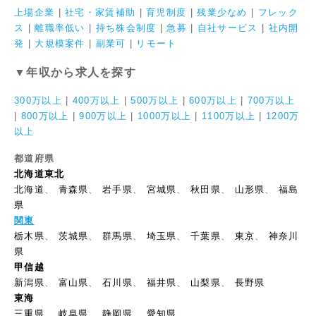
上場企業
|
社宅・家賃補助
|
育児制度
|
残業少なめ
|
フレック
ス
|
離職率低い
|
持ち株会制度
|
急募
|
自社サービス
|
社内開
発
|
大規模案件
|
副業可
|
リモート
▼年収から求人を探す
300万以上
|
400万以上
|
500万以上
|
600万以上
|
700万以上
|
800万以上
|
900万以上
|
1000万以上
|
1100万以上
|
1200万
以上
都道府県
北海道東北
北海道
、
青森県
、
岩手県
、
宮城県
、
秋田県
、
山形県
、
福島
県
関東
栃木県
、
茨城県
、
群馬県
、
埼玉県
、
千葉県
、
東京
、
神奈川
県
甲信越
新潟県
、
富山県
、
石川県
、
福井県
、
山梨県
、
長野県
東海
三重県
、
岐阜県
、
静岡県
、
愛知県