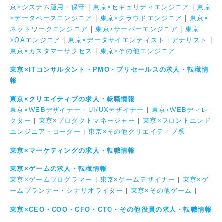
京×システム運用・保守
|
東京×セキュリティエンジニア
|
東京
×データベースエンジニア
|
東京×クラウドエンジニア
|
東京×
ネットワークエンジニア
|
東京×サーバーエンジニア
|
東京
×QAエンジニア
|
東京×データサイエンティスト・アナリスト
|
東京×カスタマーサクセス
|
東京×その他エンジニア
東京×ITコンサルタント・PMO・プリセールスの求人・転職情
報
東京×クリエイティブの求人・転職情報
東京×WEBデザイナー・UI/UXデザイナー
|
東京×WEBディレ
クター
|
東京×プロダクトマネージャー
|
東京×フロントエンド
エンジニア・コーダー
|
東京×その他クリエイティブ系
東京×マーケティングの求人・転職情報
東京×ゲームの求人・転職情報
東京×ゲームプログラマー
|
東京×ゲームデザイナー
|
東京×ゲ
ームプランナー・シナリオライター
|
東京×その他ゲーム
|
東京×CEO・COO・CFO・CTO・その他役員の求人・転職情報