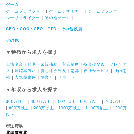
ゲーム
ゲームプログラマー
|
ゲームデザイナー
|
ゲームプランナー・
シナリオライター
|
その他ゲーム
|
CEO・COO・CFO・CTO・その他役員
その他
▼特徴から求人を探す
上場企業
|
社宅・家賃補助
|
育児制度
|
残業少なめ
|
フレック
ス
|
離職率低い
|
持ち株会制度
|
急募
|
自社サービス
|
社内開
発
|
大規模案件
|
副業可
|
リモート
▼年収から求人を探す
300万以上
|
400万以上
|
500万以上
|
600万以上
|
700万以上
|
800万以上
|
900万以上
|
1000万以上
|
1100万以上
|
1200万
以上
都道府県
北海道東北