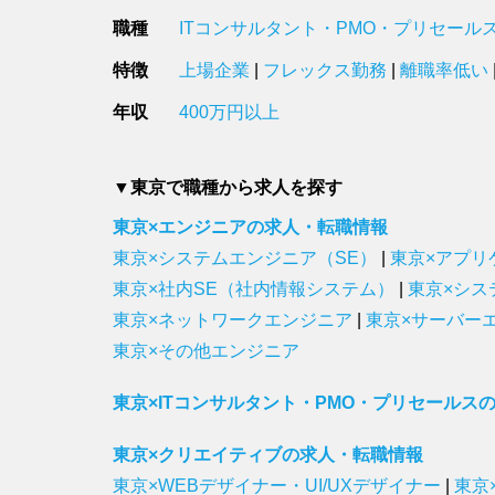
職種
ITコンサルタント・PMO・プリセール
特徴
上場企業
|
フレックス勤務
|
離職率低い
年収
400万円以上
▼東京で職種から求人を探す
東京×エンジニアの求人・転職情報
東京×システムエンジニア（SE）
|
東京×アプリ
東京×社内SE（社内情報システム）
|
東京×シス
東京×ネットワークエンジニア
|
東京×サーバー
東京×その他エンジニア
東京×ITコンサルタント・PMO・プリセールス
東京×クリエイティブの求人・転職情報
東京×WEBデザイナー・UI/UXデザイナー
|
東京