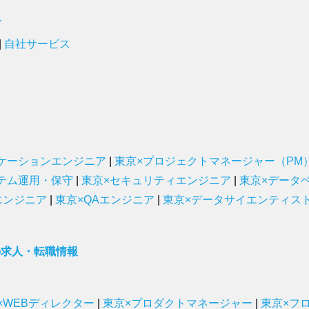
ス
|
自社サービス
ケーションエンジニア
|
東京×プロジェクトマネージャー（PM
テム運用・保守
|
東京×セキュリティエンジニア
|
東京×データ
エンジニア
|
東京×QAエンジニア
|
東京×データサイエンティス
の求人・転職情報
×WEBディレクター
|
東京×プロダクトマネージャー
|
東京×フ