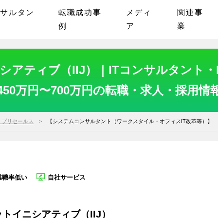
ンサルタン
転職成功事
メディ
関連事
例
ア
業
アティブ（IIJ）｜ITコンサルタント
450万円〜700万円の転職・求人・採用情
・プリセールス
【システムコンサルタント（ワークスタイル・オフィスIT改革等）】
離職率低い
自社サービス
トイニシアティブ（IIJ）