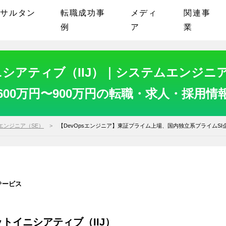
ンサルタン
転職成功事
メディ
関連事
例
ア
業
シアティブ（IIJ）｜システムエンジニア
600万円〜900万円の転職・求人・採用情
エンジニア（SE）
【DevOpsエンジニア】東証プライム上場、国内独立系プライムSI
サービス
トイニシアティブ（IIJ）