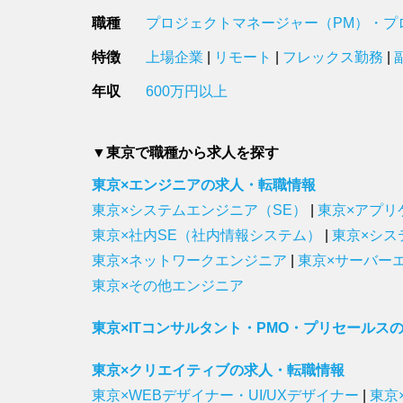
職種
プロジェクトマネージャー（PM）・プ
特徴
上場企業
|
リモート
|
フレックス勤務
|
年収
600万円以上
▼東京で職種から求人を探す
東京×エンジニアの求人・転職情報
東京×システムエンジニア（SE）
|
東京×アプリ
東京×社内SE（社内情報システム）
|
東京×シス
東京×ネットワークエンジニア
|
東京×サーバー
東京×その他エンジニア
東京×ITコンサルタント・PMO・プリセールス
東京×クリエイティブの求人・転職情報
東京×WEBデザイナー・UI/UXデザイナー
|
東京