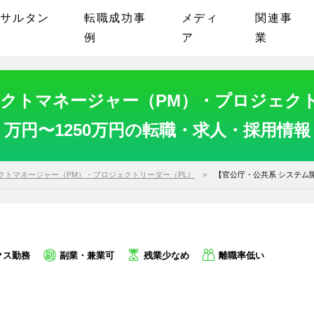
ンサルタン
転職成功事
メディ
関連事
例
ア
業
クトマネージャー（PM）・プロジェクトリ
万円〜1250万円の転職・求人・採用情報
クトマネージャー（PM）・プロジェクトリーダー（PL）
【官公庁・公共系 システム
クス勤務
副業・兼業可
残業少なめ
離職率低い