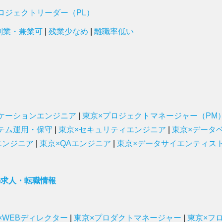
ロジェクトリーダー（PL）
副業・兼業可
|
残業少なめ
|
離職率低い
ケーションエンジニア
|
東京×プロジェクトマネージャー（PM
テム運用・保守
|
東京×セキュリティエンジニア
|
東京×データ
エンジニア
|
東京×QAエンジニア
|
東京×データサイエンティス
の求人・転職情報
×WEBディレクター
|
東京×プロダクトマネージャー
|
東京×フ