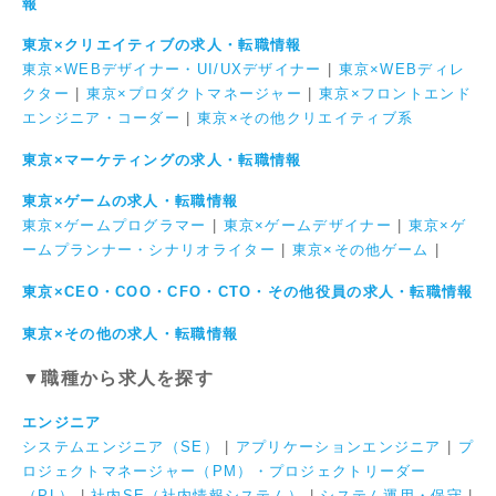
報
東京×クリエイティブの求人・転職情報
東京×WEBデザイナー・UI/UXデザイナー
|
東京×WEBディレ
クター
|
東京×プロダクトマネージャー
|
東京×フロントエンド
エンジニア・コーダー
|
東京×その他クリエイティブ系
東京×マーケティングの求人・転職情報
東京×ゲームの求人・転職情報
東京×ゲームプログラマー
|
東京×ゲームデザイナー
|
東京×ゲ
ームプランナー・シナリオライター
|
東京×その他ゲーム
|
東京×CEO・COO・CFO・CTO・その他役員の求人・転職情報
東京×その他の求人・転職情報
▼職種から求人を探す
エンジニア
システムエンジニア（SE）
|
アプリケーションエンジニア
|
プ
ロジェクトマネージャー（PM）・プロジェクトリーダー
（PL）
|
社内SE（社内情報システム）
|
システム運用・保守
|