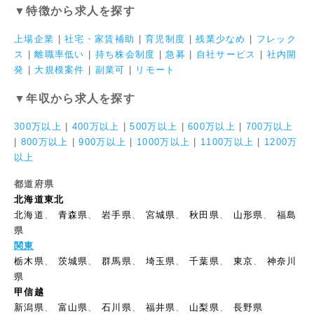
▼特徴から求人を探す
上場企業
|
社宅・家賃補助
|
育児制度
|
残業少なめ
|
フレック
ス
|
離職率低い
|
持ち株会制度
|
急募
|
自社サービス
|
社内開
発
|
大規模案件
|
副業可
|
リモート
▼年収から求人を探す
300万以上
|
400万以上
|
500万以上
|
600万以上
|
700万以上
|
800万以上
|
900万以上
|
1000万以上
|
1100万以上
|
1200万
以上
都道府県
北海道東北
北海道
、
青森県
、
岩手県
、
宮城県
、
秋田県
、
山形県
、
福島
県
関東
栃木県
、
茨城県
、
群馬県
、
埼玉県
、
千葉県
、
東京
、
神奈川
県
甲信越
新潟県
、
富山県
、
石川県
、
福井県
、
山梨県
、
長野県