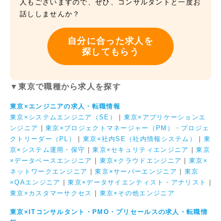
人もございますので、ぜひ、コンサルタントと一度お
話ししませんか？
自分に合った求人を
探してもらう
▼東京で職種から求人を探す
東京×エンジニアの求人・転職情報
東京×システムエンジニア（SE）
|
東京×アプリケーションエ
ンジニア
|
東京×プロジェクトマネージャー（PM）・プロジェ
クトリーダー（PL）
|
東京×社内SE（社内情報システム）
|
東
京×システム運用・保守
|
東京×セキュリティエンジニア
|
東京
×データベースエンジニア
|
東京×クラウドエンジニア
|
東京×
ネットワークエンジニア
|
東京×サーバーエンジニア
|
東京
×QAエンジニア
|
東京×データサイエンティスト・アナリスト
|
東京×カスタマーサクセス
|
東京×その他エンジニア
東京×ITコンサルタント・PMO・プリセールスの求人・転職情