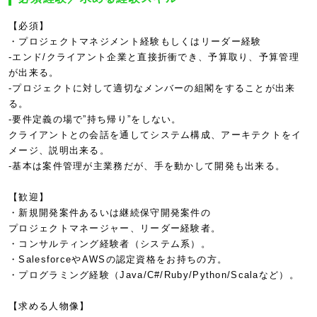
【必須】
・プロジェクトマネジメント経験もしくはリーダー経験
-エンド/クライアント企業と直接折衝でき、予算取り、予算管理
が出来る。
-プロジェクトに対して適切なメンバーの組閣をすることが出来
る。
-要件定義の場で”持ち帰り”をしない。
クライアントとの会話を通してシステム構成、アーキテクトをイ
メージ、説明出来る。
-基本は案件管理が主業務だが、手を動かして開発も出来る。
【歓迎】
・新規開発案件あるいは継続保守開発案件の
プロジェクトマネージャー、リーダー経験者。
・コンサルティング経験者（システム系）。
・SalesforceやAWSの認定資格をお持ちの方。
・プログラミング経験（Java/C#/Ruby/Python/Scalaなど）。
【求める人物像】