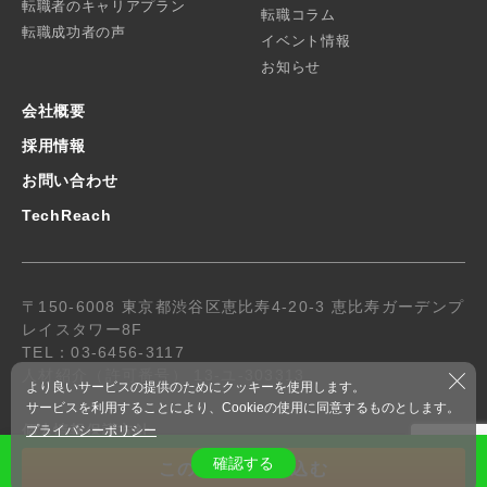
転職者のキャリアプラン
転職コラム
転職成功者の声
イベント情報
お知らせ
会社概要
採用情報
お問い合わせ
TechReach
〒150-6008 東京都渋谷区恵比寿4-20-3 恵比寿ガーデンプ
レイスタワー8F
TEL：03-6456-3117
人材紹介（許可番号） 13-ユ-303313
より良いサービスの提供のためにクッキーを使用します。
サービスを利用することにより、Cookieの使用に同意するものとします。
個人情報保護方針
プライバシーポリシー
© 2019 R-Stone.co.,ltd. All Rights Reserved.
確認する
この求人に申し込む