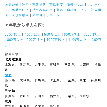
上場企業
|
社宅・家賃補助
|
育児制度
|
残業少なめ
|
フレック
ス
|
離職率低い
|
持ち株会制度
|
急募
|
自社サービス
|
社内開
発
|
大規模案件
|
副業可
|
リモート
▼年収から求人を探す
300万以上
|
400万以上
|
500万以上
|
600万以上
|
700万以上
|
800万以上
|
900万以上
|
1000万以上
|
1100万以上
|
1200万
以上
都道府県
北海道東北
北海道
、
青森県
、
岩手県
、
宮城県
、
秋田県
、
山形県
、
福島
県
関東
栃木県
、
茨城県
、
群馬県
、
埼玉県
、
千葉県
、
東京
、
神奈川
県
甲信越
新潟県
、
富山県
、
石川県
、
福井県
、
山梨県
、
長野県
東海
三重県
、
岐阜県
、
静岡県
、
愛知県