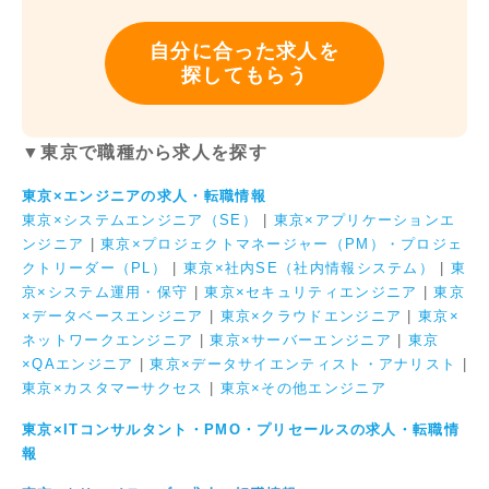
自分に合った求人を
探してもらう
▼東京で職種から求人を探す
東京×エンジニアの求人・転職情報
東京×システムエンジニア（SE）
|
東京×アプリケーションエ
ンジニア
|
東京×プロジェクトマネージャー（PM）・プロジェ
クトリーダー（PL）
|
東京×社内SE（社内情報システム）
|
東
京×システム運用・保守
|
東京×セキュリティエンジニア
|
東京
×データベースエンジニア
|
東京×クラウドエンジニア
|
東京×
ネットワークエンジニア
|
東京×サーバーエンジニア
|
東京
×QAエンジニア
|
東京×データサイエンティスト・アナリスト
|
東京×カスタマーサクセス
|
東京×その他エンジニア
東京×ITコンサルタント・PMO・プリセールスの求人・転職情
報