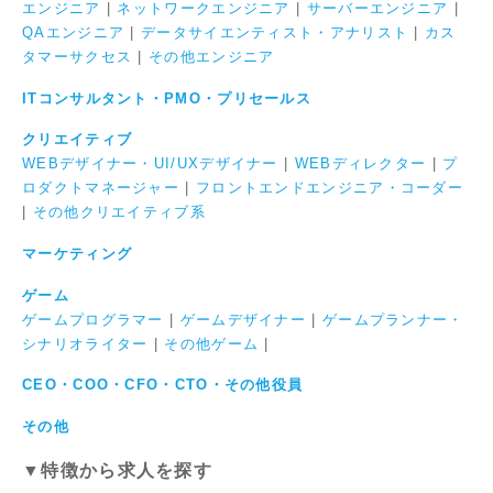
エンジニア
|
ネットワークエンジニア
|
サーバーエンジニア
|
QAエンジニア
|
データサイエンティスト・アナリスト
|
カス
タマーサクセス
|
その他エンジニア
ITコンサルタント・PMO・プリセールス
クリエイティブ
WEBデザイナー・UI/UXデザイナー
|
WEBディレクター
|
プ
ロダクトマネージャー
|
フロントエンドエンジニア・コーダー
|
その他クリエイティブ系
マーケティング
ゲーム
ゲームプログラマー
|
ゲームデザイナー
|
ゲームプランナー・
シナリオライター
|
その他ゲーム
|
CEO・COO・CFO・CTO・その他役員
その他
▼特徴から求人を探す