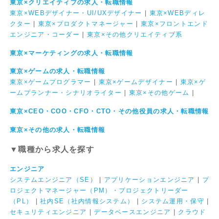
東京×クリエイティブの求人・転職情報
東京×WEBデザイナー・UI/UXデザイナー
|
東京×WEBディレ
クター
|
東京×プロダクトマネージャー
|
東京×フロントエンド
エンジニア・コーダー
|
東京×その他クリエイティブ系
東京×マーケティングの求人・転職情報
東京×ゲームの求人・転職情報
東京×ゲームプログラマー
|
東京×ゲームデザイナー
|
東京×ゲ
ームプランナー・シナリオライター
|
東京×その他ゲーム
|
東京×CEO・COO・CFO・CTO・その他役員の求人・転職情報
東京×その他の求人・転職情報
▼職種から求人を探す
エンジニア
システムエンジニア（SE）
|
アプリケーションエンジニア
|
プ
ロジェクトマネージャー（PM）・プロジェクトリーダー
（PL）
|
社内SE（社内情報システム）
|
システム運用・保守
|
セキュリティエンジニア
|
データベースエンジニア
|
クラウド