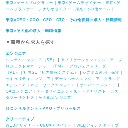
東京×ゲームプログラマー
|
東京×ゲームデザイナー
|
東京×ゲ
ームプランナー・シナリオライター
|
東京×その他ゲーム
|
東京×CEO・COO・CFO・CTO・その他役員の求人・転職情報
東京×その他の求人・転職情報
▼職種から求人を探す
エンジニア
システムエンジニア（SE）
|
アプリケーションエンジニア
|
プ
ロジェクトマネージャー（PM）・プロジェクトリーダー
（PL）
|
社内SE（社内情報システム）
|
システム運用・保守
|
セキュリティエンジニア
|
データベースエンジニア
|
クラウド
エンジニア
|
ネットワークエンジニア
|
サーバーエンジニア
|
QAエンジニア
|
データサイエンティスト・アナリスト
|
カス
タマーサクセス
|
その他エンジニア
ITコンサルタント・PMO・プリセールス
クリエイティブ
WEBデザイナー・UI/UXデザイナー
|
WEBディレクター
|
プ