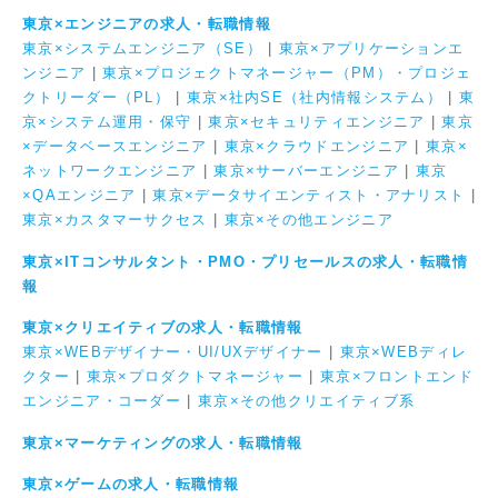
東京×エンジニアの求人・転職情報
東京×システムエンジニア（SE）
|
東京×アプリケーションエ
ンジニア
|
東京×プロジェクトマネージャー（PM）・プロジェ
クトリーダー（PL）
|
東京×社内SE（社内情報システム）
|
東
京×システム運用・保守
|
東京×セキュリティエンジニア
|
東京
×データベースエンジニア
|
東京×クラウドエンジニア
|
東京×
ネットワークエンジニア
|
東京×サーバーエンジニア
|
東京
×QAエンジニア
|
東京×データサイエンティスト・アナリスト
|
東京×カスタマーサクセス
|
東京×その他エンジニア
東京×ITコンサルタント・PMO・プリセールスの求人・転職情
報
東京×クリエイティブの求人・転職情報
東京×WEBデザイナー・UI/UXデザイナー
|
東京×WEBディレ
クター
|
東京×プロダクトマネージャー
|
東京×フロントエンド
エンジニア・コーダー
|
東京×その他クリエイティブ系
東京×マーケティングの求人・転職情報
東京×ゲームの求人・転職情報