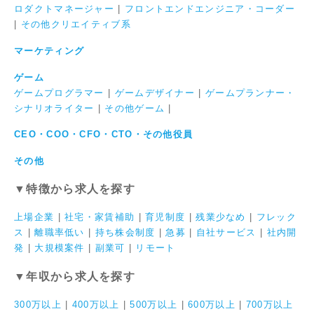
ロダクトマネージャー
|
フロントエンドエンジニア・コーダー
|
その他クリエイティブ系
マーケティング
ゲーム
ゲームプログラマー
|
ゲームデザイナー
|
ゲームプランナー・
シナリオライター
|
その他ゲーム
|
CEO・COO・CFO・CTO・その他役員
その他
▼特徴から求人を探す
上場企業
|
社宅・家賃補助
|
育児制度
|
残業少なめ
|
フレック
ス
|
離職率低い
|
持ち株会制度
|
急募
|
自社サービス
|
社内開
発
|
大規模案件
|
副業可
|
リモート
▼年収から求人を探す
300万以上
|
400万以上
|
500万以上
|
600万以上
|
700万以上