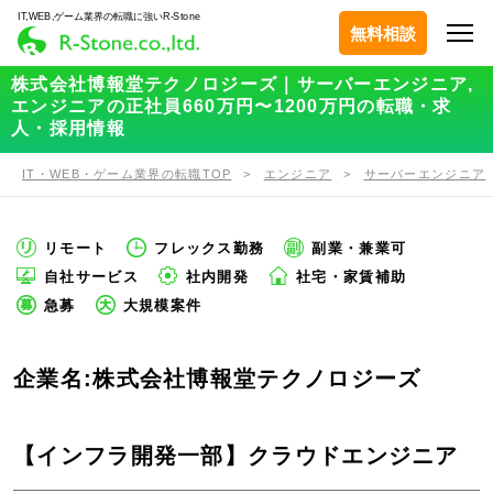
IT,WEB,ゲーム業界の転職に強いR-Stone
無料相談
株式会社博報堂テクノロジーズ｜サーバーエンジニア,
エンジニアの正社員660万円〜1200万円の転職・求
人・採用情報
IT・WEB・ゲーム業界の転職TOP
エンジニア
サーバーエンジニア
リモート
フレックス勤務
副業・兼業可
自社サービス
社内開発
社宅・家賃補助
急募
大規模案件
企業名:株式会社博報堂テクノロジーズ
【インフラ開発一部】クラウドエンジニア