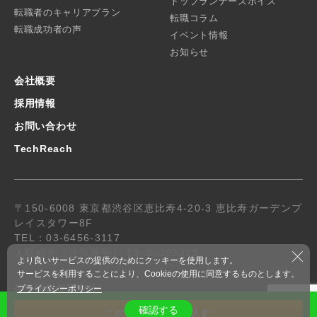
トップランナーズボイス
転職者のキャリアプラン
転職コラム
転職成功者の声
イベント情報
お知らせ
会社概要
採用情報
お問い合わせ
TechReach
〒150-6008 東京都渋谷区恵比寿4-20-3 恵比寿ガーデンプ
レイスタワー8F
TEL：03-6456-3117
人材紹介（許可番号） 13-ユ-303313
より良いサービスの提供のためにクッキーを使用します。
サービスを利用することにより、Cookieの使用に同意するものとします。
個人情報保護方針
プライバシーポリシー
© 2019 R-Stone.co.,ltd. All Rights Reserved.
確認する
この求人に申し込む