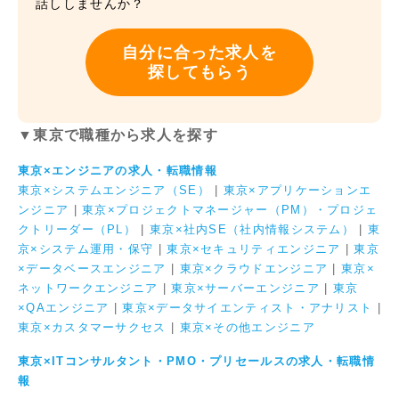
話ししませんか？
自分に合った求人を
探してもらう
▼東京で職種から求人を探す
東京×エンジニアの求人・転職情報
東京×システムエンジニア（SE）
|
東京×アプリケーションエ
ンジニア
|
東京×プロジェクトマネージャー（PM）・プロジェ
クトリーダー（PL）
|
東京×社内SE（社内情報システム）
|
東
京×システム運用・保守
|
東京×セキュリティエンジニア
|
東京
×データベースエンジニア
|
東京×クラウドエンジニア
|
東京×
ネットワークエンジニア
|
東京×サーバーエンジニア
|
東京
×QAエンジニア
|
東京×データサイエンティスト・アナリスト
|
東京×カスタマーサクセス
|
東京×その他エンジニア
東京×ITコンサルタント・PMO・プリセールスの求人・転職情
報