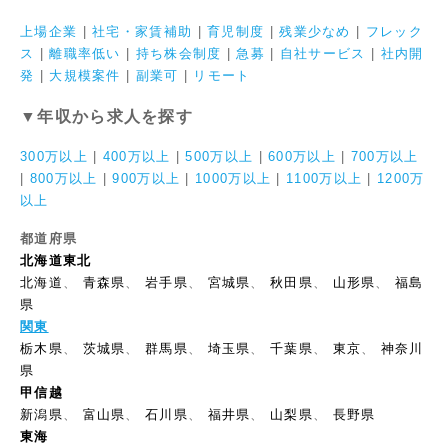
上場企業
|
社宅・家賃補助
|
育児制度
|
残業少なめ
|
フレック
ス
|
離職率低い
|
持ち株会制度
|
急募
|
自社サービス
|
社内開
発
|
大規模案件
|
副業可
|
リモート
▼年収から求人を探す
300万以上
|
400万以上
|
500万以上
|
600万以上
|
700万以上
|
800万以上
|
900万以上
|
1000万以上
|
1100万以上
|
1200万
以上
都道府県
北海道東北
北海道
、
青森県
、
岩手県
、
宮城県
、
秋田県
、
山形県
、
福島
県
関東
栃木県
、
茨城県
、
群馬県
、
埼玉県
、
千葉県
、
東京
、
神奈川
県
甲信越
新潟県
、
富山県
、
石川県
、
福井県
、
山梨県
、
長野県
東海