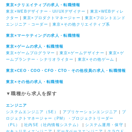
東京×クリエイティブの求人・転職情報
東京×WEBデザイナー・UI/UXデザイナー
|
東京×WEBディレ
クター
|
東京×プロダクトマネージャー
|
東京×フロントエンド
エンジニア・コーダー
|
東京×その他クリエイティブ系
東京×マーケティングの求人・転職情報
東京×ゲームの求人・転職情報
東京×ゲームプログラマー
|
東京×ゲームデザイナー
|
東京×ゲ
ームプランナー・シナリオライター
|
東京×その他ゲーム
|
東京×CEO・COO・CFO・CTO・その他役員の求人・転職情報
東京×その他の求人・転職情報
▼職種から求人を探す
エンジニア
システムエンジニア（SE）
|
アプリケーションエンジニア
|
プ
ロジェクトマネージャー（PM）・プロジェクトリーダー
（PL）
|
社内SE（社内情報システム）
|
システム運用・保守
|
セキュリティエンジニア
|
データベースエンジニア
|
クラウド