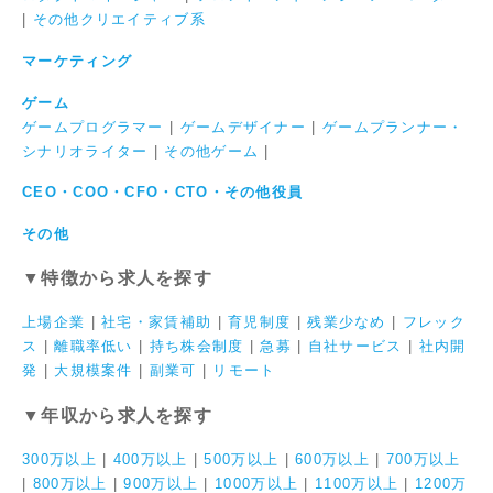
|
その他クリエイティブ系
マーケティング
ゲーム
ゲームプログラマー
|
ゲームデザイナー
|
ゲームプランナー・
シナリオライター
|
その他ゲーム
|
CEO・COO・CFO・CTO・その他役員
その他
▼特徴から求人を探す
上場企業
|
社宅・家賃補助
|
育児制度
|
残業少なめ
|
フレック
ス
|
離職率低い
|
持ち株会制度
|
急募
|
自社サービス
|
社内開
発
|
大規模案件
|
副業可
|
リモート
▼年収から求人を探す
300万以上
|
400万以上
|
500万以上
|
600万以上
|
700万以上
|
800万以上
|
900万以上
|
1000万以上
|
1100万以上
|
1200万