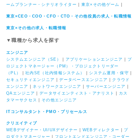
ームプランナー・シナリオライター
|
東京×その他ゲーム
|
東京×CEO・COO・CFO・CTO・その他役員の求人・転職情報
東京×その他の求人・転職情報
▼職種から求人を探す
エンジニア
システムエンジニア（SE）
|
アプリケーションエンジニア
|
プ
ロジェクトマネージャー（PM）・プロジェクトリーダー
（PL）
|
社内SE（社内情報システム）
|
システム運用・保守
|
セキュリティエンジニア
|
データベースエンジニア
|
クラウド
エンジニア
|
ネットワークエンジニア
|
サーバーエンジニア
|
QAエンジニア
|
データサイエンティスト・アナリスト
|
カス
タマーサクセス
|
その他エンジニア
ITコンサルタント・PMO・プリセールス
クリエイティブ
WEBデザイナー・UI/UXデザイナー
|
WEBディレクター
|
プ
ロダクトマネージャー
|
フロントエンドエンジニア・コーダー