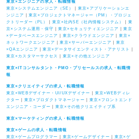
東京×エンジニアの求人・転職情報
東京×システムエンジニア（SE）
|
東京×アプリケーションエ
ンジニア
|
東京×プロジェクトマネージャー（PM）・プロジェ
クトリーダー（PL）
|
東京×社内SE（社内情報システム）
|
東
京×システム運用・保守
|
東京×セキュリティエンジニア
|
東京
×データベースエンジニア
|
東京×クラウドエンジニア
|
東京×
ネットワークエンジニア
|
東京×サーバーエンジニア
|
東京
×QAエンジニア
|
東京×データサイエンティスト・アナリスト
|
東京×カスタマーサクセス
|
東京×その他エンジニア
東京×ITコンサルタント・PMO・プリセールスの求人・転職情
報
東京×クリエイティブの求人・転職情報
東京×WEBデザイナー・UI/UXデザイナー
|
東京×WEBディレ
クター
|
東京×プロダクトマネージャー
|
東京×フロントエンド
エンジニア・コーダー
|
東京×その他クリエイティブ系
東京×マーケティングの求人・転職情報
東京×ゲームの求人・転職情報
東京×ゲームプログラマー
|
東京×ゲームデザイナー
|
東京×ゲ