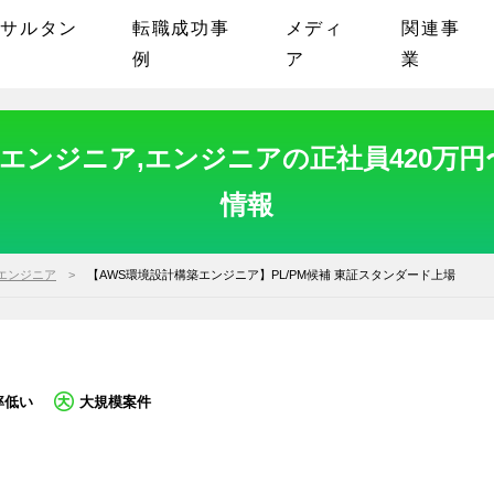
ンサルタン
転職成功事
メディ
関連事
例
ア
業
ンジニア,エンジニアの正社員420万円
情報
エンジニア
【AWS環境設計構築エンジニア】PL/PM候補 東証スタンダード上場
率低い
大規模案件