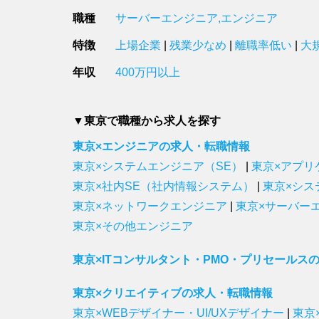
職種
サーバーエンジニア,エンジニア
特徴
上場企業
|
残業少なめ
|
離職率低い
|
大
年収
400万円以上
▼東京で職種から求人を探す
東京×エンジニアの求人・転職情報
東京×システムエンジニア（SE）
|
東京×アプリ
東京×社内SE（社内情報システム）
|
東京×シス
東京×ネットワークエンジニア
|
東京×サーバー
東京×その他エンジニア
東京×ITコンサルタント・PMO・プリセールス
東京×クリエイティブの求人・転職情報
東京×WEBデザイナー・UI/UXデザイナー
|
東京