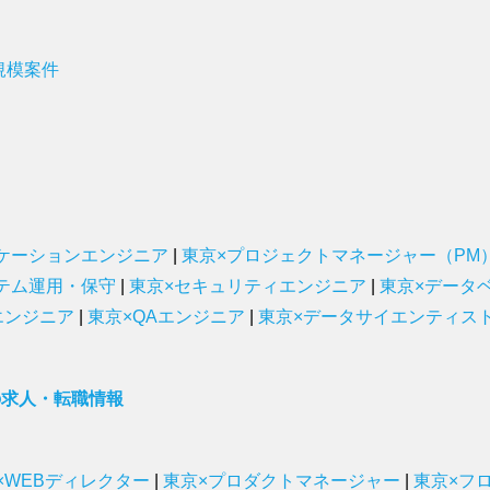
規模案件
ケーションエンジニア
|
東京×プロジェクトマネージャー（PM
テム運用・保守
|
東京×セキュリティエンジニア
|
東京×データ
エンジニア
|
東京×QAエンジニア
|
東京×データサイエンティス
の求人・転職情報
×WEBディレクター
|
東京×プロダクトマネージャー
|
東京×フ