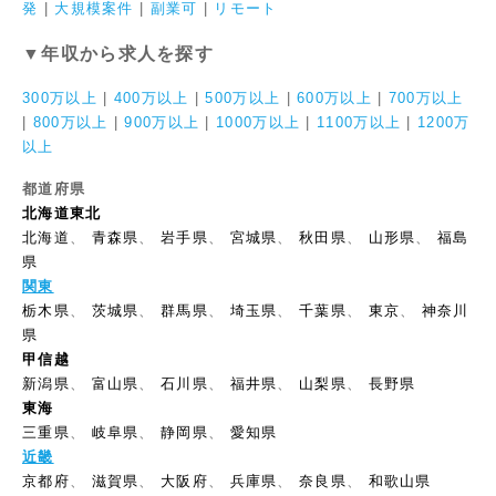
発
|
大規模案件
|
副業可
|
リモート
▼年収から求人を探す
300万以上
|
400万以上
|
500万以上
|
600万以上
|
700万以上
|
800万以上
|
900万以上
|
1000万以上
|
1100万以上
|
1200万
以上
都道府県
北海道東北
北海道
、
青森県
、
岩手県
、
宮城県
、
秋田県
、
山形県
、
福島
県
関東
栃木県
、
茨城県
、
群馬県
、
埼玉県
、
千葉県
、
東京
、
神奈川
県
甲信越
新潟県
、
富山県
、
石川県
、
福井県
、
山梨県
、
長野県
東海
三重県
、
岐阜県
、
静岡県
、
愛知県
近畿
京都府
、
滋賀県
、
大阪府
、
兵庫県
、
奈良県
、
和歌山県