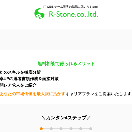
IT,WEB,ゲーム業界の転職に強いR-Stone
無料相談で得られるメリット
たのスキルを徹底分析
率UPの選考書類作成＆面接対策
開レア求人をご紹介
あなたの市場価値を最大限に活かす
キャリアプランをご提案いたします
＼カンタン4ステップ／