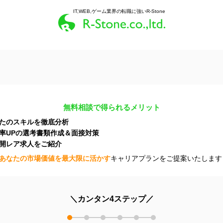
IT,WEB,ゲーム業界の転職に強いR-Stone
無料相談で得られるメリット
たのスキルを徹底分析
率UPの選考書類作成＆面接対策
開レア求人をご紹介
あなたの市場価値を最大限に活かす
キャリアプランをご提案いたします
＼カンタン4ステップ／