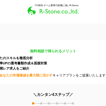
IT,WEB,ゲーム業界の転職に強いR-Stone
無料相談で得られるメリット
たのスキルを徹底分析
率UPの選考書類作成＆面接対策
開レア求人をご紹介
あなたの市場価値を最大限に活かす
キャリアプランをご提案いたします
＼カンタン4ステップ／