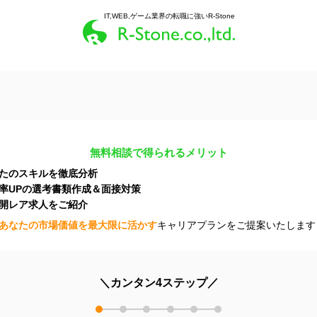
IT,WEB,ゲーム業界の転職に強いR-Stone
無料相談で得られるメリット
たのスキルを徹底分析
率UPの選考書類作成＆面接対策
開レア求人をご紹介
あなたの市場価値を最大限に活かす
キャリアプランをご提案いたします
＼カンタン4ステップ／